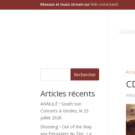
Réseaux et music stream sur
linkr.ootw.band
ACCUE
Accu
Rechercher
C
Articles récents
Voici
ANNULÉ • South Sun
Concerts à Gordes, le 25
juillet 2026
Shooting • Out of the Way
aux Passagers du Zinc, La