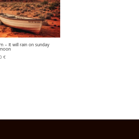
m – It will rain on sunday
rnoon
00
€