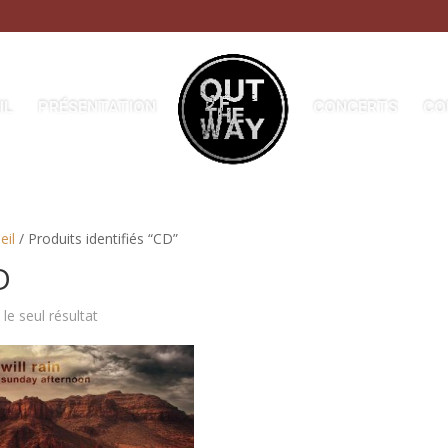
IL
PRÉSENTATION
CONCERTS
CO
eil
/ Produits identifiés “CD”
D
 le seul résultat