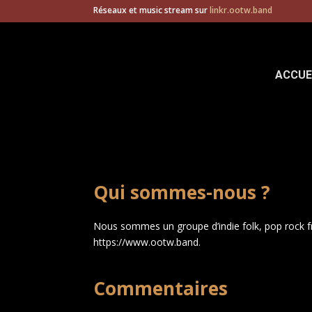
Réseaux et music stream sur
linkr.ootw.band
ACCUE
Qui sommes-nous ?
Nous sommes un groupe d’indie folk, pop rock f
https://www.ootw.band.
Commentaires