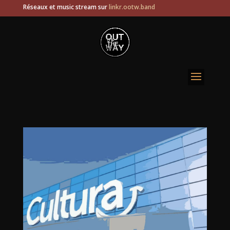
Réseaux et music stream sur
linkr.ootw.band