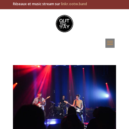
Réseaux et music stream sur
linkr.ootw.band