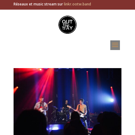
Réseaux et music stream sur
linkr.ootw.band