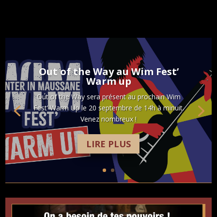
Out of the Way au Wim Fest’
Warm up
Out of the Way sera présent au prochain Wim
Fest’ Warm Up le 20 septembre de 14h à minuit.
Venez nombreux !
LIRE PLUS