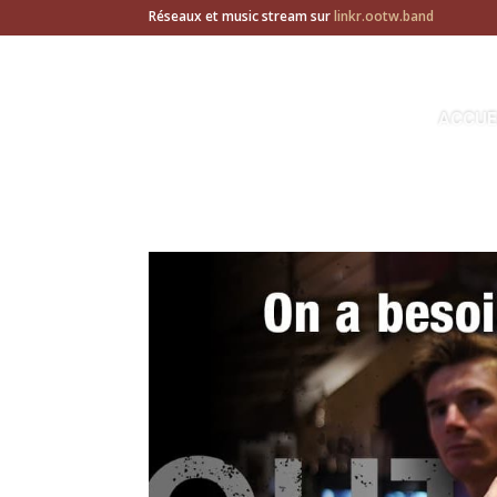
Réseaux et music stream sur
linkr.ootw.band
ACCUE